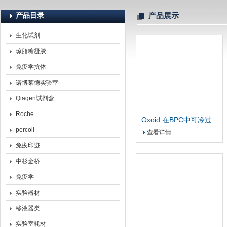
产品目录
产品展示
生化试剂
北京诺博莱德科技有限公司
琼脂糖凝胶
免疫学抗体
诺博莱德实验室
Qiagen试剂盒
Roche
Oxoid 在BPC中可冷过
滤的胰蛋白胨大豆肉汤
percoll
查看详情
免疫印迹
中杉金桥
免疫学
实验器材
移液器类
实验室耗材