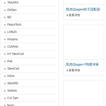
TAKARA
凯杰Qiagen转子适配器
OriGen
Rotor Adapters
查看详情
BD
PeproTech
LONZA
Hospira
CellArtis
HY StemCell
Pall
凯杰Qiagen PB缓冲液
StemCell
Buffer PB 500ml
查看详情
Irvine
StemRD
Selleck
Col Tgel
Nunc