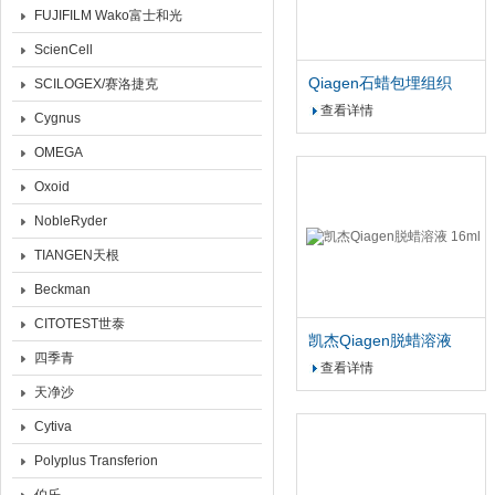
FUJIFILM Wako富士和光
ScienCell
Qiagen石蜡包埋组织
SCILOGEX/赛洛捷克
miRNA和总RNA纯化试
查看详情
Cygnus
剂盒
OMEGA
Oxoid
NobleRyder
TIANGEN天根
Beckman
CITOTEST世泰
凯杰Qiagen脱蜡溶液
四季青
16ml
查看详情
天净沙
Cytiva
Polyplus Transferion