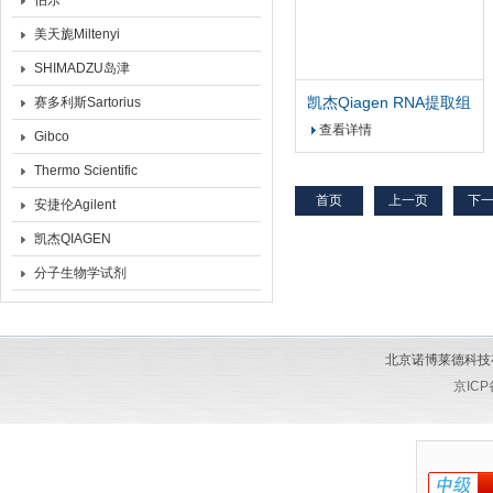
伯乐
美天旎Miltenyi
SHIMADZU岛津
凯杰Qiagen RNA提取组
赛多利斯Sartorius
织保存管 50X1.5ml
查看详情
Gibco
Thermo Scientific
首页
上一页
下
安捷伦Agilent
凯杰QIAGEN
分子生物学试剂
北京诺博莱德科技有限公
京ICP