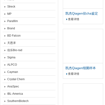
Streck
凯杰Qiagen侦cha鉴定
MP
基因组DNA提qu试剂盒
查看详情
Parafilm
Brand
BD Falcon
天恩泽
伯乐Bio-rad
Sigma
ALPCO
凯杰Qiagen细菌样本
Cayman
RNA稳定液 2x100ml
查看详情
Crystal Chem
AnaSpec
IBL-America
SouthernBiotech