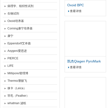
Oxoid BPC
病理学、组织性试剂
ReadyMate™转母接头
查看详情
生物试剂
KPC管组
Oxoid培养基
Corning康宁培养基
康宁
Eppendorf/艾本德
Axygen/爱思进
PIERCE
凯杰Qiagen PyroMark
LIFE
Q96 ID 配件5x96
查看详情
Millipore/密理博
Thermo/赛默飞
徕卡（Leica）
羽毛（Feather）
whatman 滤纸