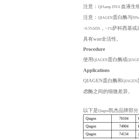
注意：
血液生
QIAamp DNA
注意：
蛋白酶与
QIAGEN
DNe
，
萨科西基或
>0.5%SDS
>1%
具有wan全活性。
Procedure
使用
蛋白酶或
QIAGEN
QIAG
Applications
QIAGEN
蛋白酶和
QIAGEN
虑酶之间的细微差异。
以下是
凯杰品牌部分
Qiagen
Qiagen
76104
Qiagen
74904
Qiagen
74134