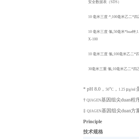
安全数据表（
SDS
）
10
毫米三度
·
*
;100
毫米乙二*四
10
毫米三度
·
氯
;50
毫米*hua钾
;1
X-100
10
毫米三度
·
氯
;100
毫米乙二*四
30
毫米三重
·
氯
;10
毫米乙二*四
* pH 8.0
，
°
，
μ
50
C
1.25
g/ml
†
基因组尖duan
QIAGEN
‡
基因组尖duan
QIAGEN
Principle
技术规格