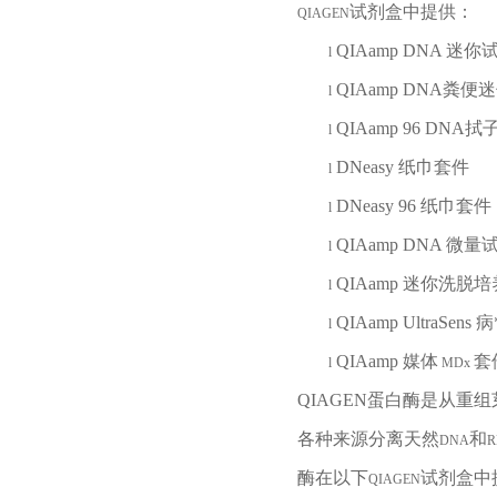
试剂盒中提供：
QIAGEN
QIAamp DNA
迷你
l
QIAamp DNA
粪便迷
l
QIAamp 96 DNA
拭
l
DNeasy
纸巾套件
l
DNeasy 96
纸巾套件
l
QIAamp DNA
微量
l
QIAamp
迷你洗脱培
l
QIAamp UltraSens
病
l
QIAamp
媒体
套
l
MDx
QIAGEN
蛋白酶是从重组
各种来源分离天然
和
DNA
R
酶在以下
试剂盒中
QIAGEN