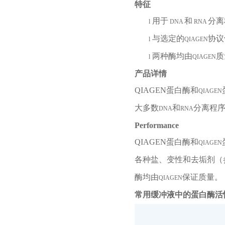
特征
用于
和
分离
l
DNA
RNA
与选定的
协议
l
QIAGEN
两种酶均由
质
l
QIAGEN
产品详情
QIAGEN
蛋白酶和
QIAGEN
大多数
和
分离程
DNA
RNA
Performance
QIAGEN
蛋白酶和
QIAGEN
各种盐、变性和去垢剂（
酶均由
保证质量。
QIAGEN
常用缓冲液中的蛋白酶活