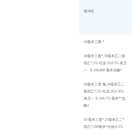
缓冲区
30
毫米三重
·
*
30
毫米三重*
;30
毫米乙二胺
四乙*
;5%
吐温
20;0.5%
海卫
一
X-100;800
毫米谷酸
†
36
毫米三度
·
氯
;36
毫米乙二
胺四乙*
;5%
吐温
20;0.36%
海卫一
X-100;735
毫米**盐
酸
‡
10
毫米三度*
;25
毫米乙二*
四乙*
;100
毫米*化钠
;0.5%