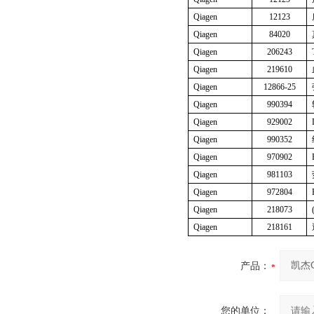
Qiagen
12123
Qiagen
84020
Qiagen
206243
Qiagen
219610
Qiagen
12866-25
Qiagen
990394
Qiagen
929002
Qiagen
990352
Qiagen
970902
Qiagen
981103
Qiagen
972804
Qiagen
218073
Qiagen
218161
产品：
您的单位：