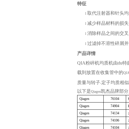
特征
取代注射器和针头均
l
减少样品材料的损失
l
消除样品之间的交叉
l
过滤掉不溶性碎屑并
l
产品详情
QIA
粉碎机均质机由du
载到放置在收集管中的
QI
质量与转子
定子均质相似
-
以下是
凯杰品牌部分
Qiagen
Qiagen
76104
Qiagen
74904
Qiagen
74134
Qiagen
74106
Qiagen
74104