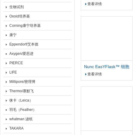
试剂盒 高压超快
查看详情
生物试剂
Oxoid培养基
Corning康宁培养基
康宁
Eppendorf/艾本德
Axygen/爱思进
PIERCE
Nunc EasYFlask™ 细胞
LIFE
培养瓶 25cm2过滤盖
查看详情
Millipore/密理博
Thermo/赛默飞
徕卡（Leica）
羽毛（Feather）
whatman 滤纸
TAKARA