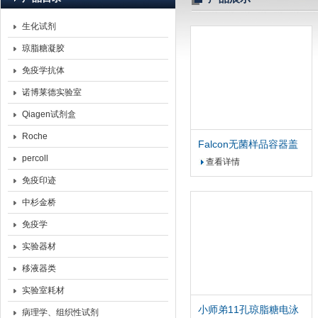
生化试剂
北京诺博莱德科技有限公司
琼脂糖凝胶
免疫学抗体
诺博莱德实验室
Qiagen试剂盒
Roche
Falcon无菌样品容器盖
可用于取精杯
percoll
查看详情
免疫印迹
中杉金桥
免疫学
实验器材
移液器类
实验室耗材
小师弟11孔琼脂糖电泳
病理学、组织性试剂