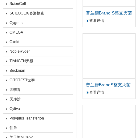
ScienCell
普兰德Brand S整支灭菌
SCILOGEX/赛洛捷克
单道数字可调移液器
查看详情
Cygnus
OMEGA
Oxoid
NobleRyder
TIANGEN天根
Beckman
CITOTEST世泰
普兰德BrandS整支灭菌
四季青
单道数字可调移液器
查看详情
天净沙
Cytiva
Polyplus Transferion
伯乐
美天旎Miltenyi