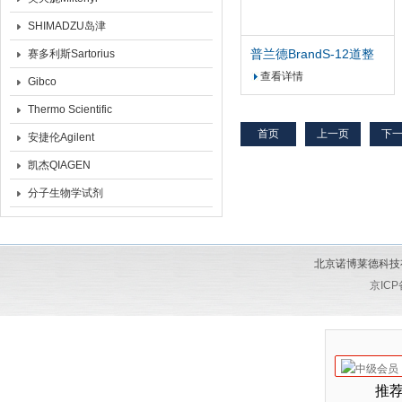
SHIMADZU岛津
普兰德BrandS-12道整
赛多利斯Sartorius
支灭菌多道可调移液器
查看详情
Gibco
Thermo Scientific
首页
上一页
下
安捷伦Agilent
凯杰QIAGEN
分子生物学试剂
北京诺博莱德科技有限公
京ICP
推