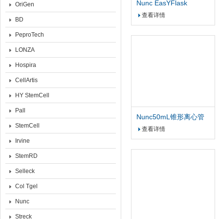
Nunc EasYFlask
OriGen
175cm2易用培养瓶，过
查看详情
BD
滤盖
PeproTech
LONZA
Hospira
CellArtis
HY StemCell
Pall
Nunc50mL锥形离心管
StemCell
PP材质RCF:17000带架
查看详情
子
Irvine
StemRD
Selleck
Col Tgel
Nunc
Streck