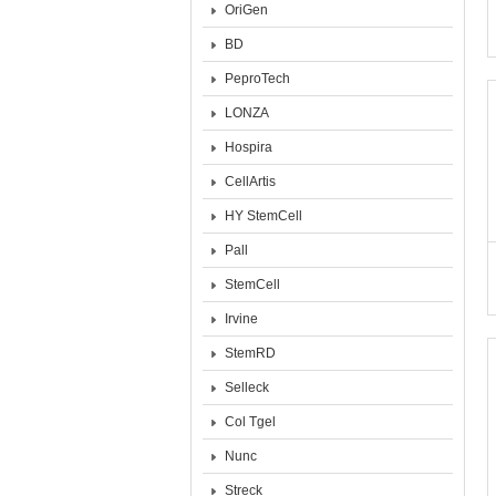
OriGen
BD
PeproTech
LONZA
Hospira
CellArtis
HY StemCell
Pall
StemCell
Irvine
StemRD
Selleck
Col Tgel
Nunc
Streck