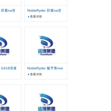
er 肝素na溶
NobleRyder 肝素na溶
L,无菌)
液(625U/mL)
查看详情
er G418溶液
NobleRyder 氨苄青mei
20mg/ml)
素溶液(Ampicillin)
查看详情