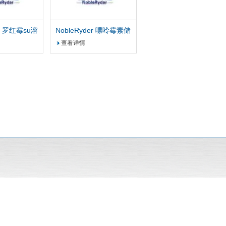
er 罗红霉su溶
NobleRyder 嘌呤霉素储
mycin)
存液（1mg/ml）
查看详情