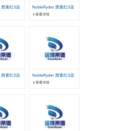
er 茜素红S染
NobleRyder 茜素红S染
型液体试剂
色液(pH4.2)
查看详情
er 茜素红S染
NobleRyder 茜素红S染
)
色液(pH8.3)
查看详情