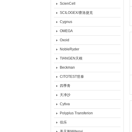
ScienCell
SCILOGEX/赛洛捷克
Cygnus
OMEGA
Oxoid
NobleRyder
TIANGEN天根
Beckman
CITOTEST世泰
四季青
天净沙
Cytiva
Polyplus Transferion
伯乐
美天旎Miltenyi