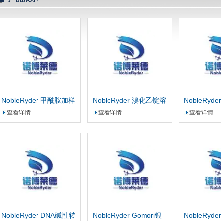
NobleRyder 甲酰胺加样
NobleRyder 溴化乙锭溶
NobleRyd
缓冲液(2×)
液(EB)
液(6mol/L)
查看详情
查看详情
查看详情
NobleRyder DNA碱性转
NobleRyder Gomori银
NobleRyde