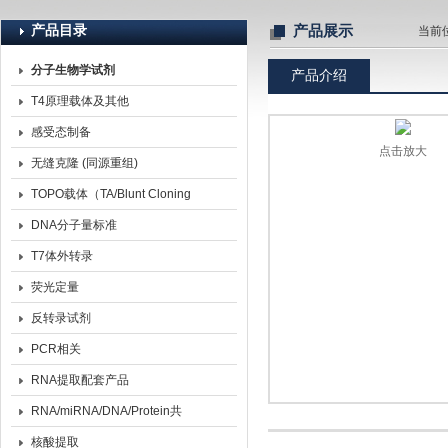
产品目录
产品展示
当前
分子生物学试剂
产品介绍
北京诺博莱德科技有限公司
T4原理载体及其他
感受态制备
点击放大
无缝克隆 (同源重组)
TOPO载体（TA/Blunt Cloning
Kit）
DNA分子量标准
T7体外转录
荧光定量
反转录试剂
PCR相关
RNA提取配套产品
RNA/miRNA/DNA/Protein共
提取
核酸提取