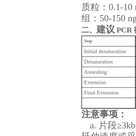
质粒：0.1-1
组：50-150 n
建议
二、
PCR
Step
Initial denaturation
Denaturation
Annealing
Extension
Final Extension
注意事项：
a. 片段≥3