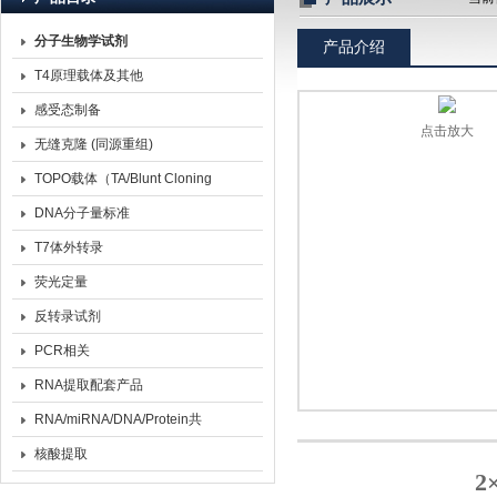
分子生物学试剂
产品介绍
北京诺博莱德科技有限公司
T4原理载体及其他
感受态制备
点击放大
无缝克隆 (同源重组)
TOPO载体（TA/Blunt Cloning
Kit）
DNA分子量标准
T7体外转录
荧光定量
反转录试剂
PCR相关
RNA提取配套产品
RNA/miRNA/DNA/Protein共
提取
核酸提取
2