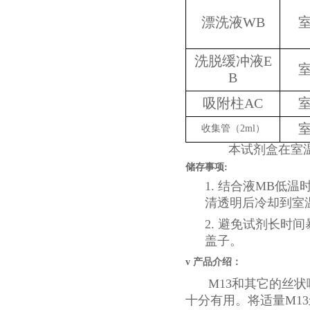
漂洗液WB
洗脱缓冲液E
B
吸附柱AC
收集管（2ml）
本试剂盒在室
储存事项
:
1. 结合液MB低
清透明后冷却到室
2. 避免试剂长时
盖子。
v
产品介绍：
M13和其它的丝
十分有用。将适量M1