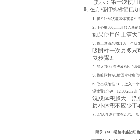
提示：第一次使用
时在方框打钩标记已加
1.
将M13丝状噬菌体或者相关
2.
小心取800μl上清转入新的
如果使用的上清大于
3.
将上述混合物加入一个吸附柱
吸附柱一次最多只可
复步骤3。
4.
加入700μl漂洗液WB（请
5.
将吸附柱AC放回空收集管
6.
取出吸附柱AC，放入一个
温放置1分钟，12,000rp
洗脱体积越大，洗
最小体积不应少于4
7.
DNA可以存放在2-8℃，
v
附录（
M13
噬菌体感染细菌