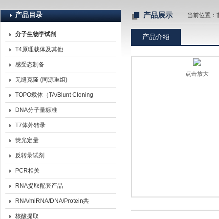
产品目录
产品展示
当前位置：
分子生物学试剂
产品介绍
北京诺博莱德科技有限公司
T4原理载体及其他
感受态制备
点击放大
无缝克隆 (同源重组)
TOPO载体（TA/Blunt Cloning
Kit）
DNA分子量标准
T7体外转录
荧光定量
反转录试剂
PCR相关
RNA提取配套产品
RNA/miRNA/DNA/Protein共
提取
核酸提取