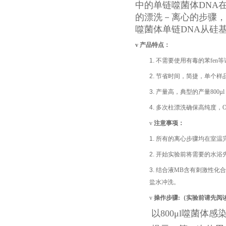
中的单链噬菌体DNA
的漂洗－离心的步骤，
噬菌体单链DNA从硅
v
产品特点：
1.
不需要使用有毒的苯fen
2.
节省时间，简捷，单个样品
3.
产量高，典型的产量800µ
4.
多次柱漂洗确保高纯度，OD
v
注意事项：
1.
所有的离心步骤均在室温完成，
2.
开始实验前将需要的水浴先
3.
结合液MB含有刺激性化
盐水冲洗。
v
操作步骤
:
（实验前请先阅
以800μl噬菌体