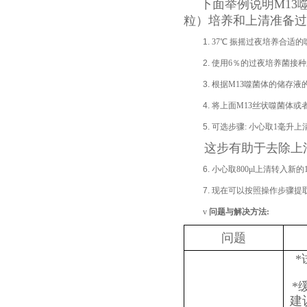
下面举例说明M13
粒）培养和上清准备过
1.
37℃ 振摇过夜培养合适
2.
使用6％的过夜培养菌接种
3.
根据M13噬菌体的储存液的
4.
将上面M13丝状噬菌体或者
5.
可选步骤: 小心取1毫升上
这步有助于去除上
6.
小心取800μl上清转入新的1
7.
现在可以按照操作步骤提
v
问题与解决方法
:
问题
*
建