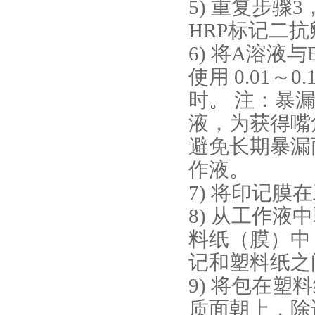
5) 重复步骤
HRP标记二抗
6) 将A溶液
使用 0.01～
时。 注：暴
液，为获得嘴
避免长期暴漏
作液。
7) 将印记膜
8) 从工作
料纸（膜）中
记和塑料纸之
9) 将包在
质面朝上，除