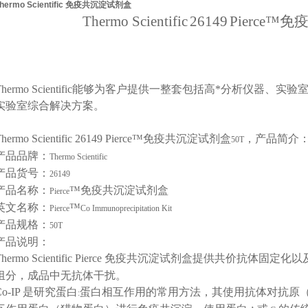
hermo Scientific 免疫共沉淀试剂盒
Thermo Scientific
26149
Pierce
™免
hermo Scientific
能够为客户提供一整套包括高*分析仪器、实验
实验室综合解决方案。
hermo Scientific 26149 Pierce
™免疫共沉淀试剂盒
，产品简介
50T
产品品牌：
Thermo Scientific
产品货号：
26149
产品名称：
™免疫共沉淀试剂盒
Pierce
英文名称：
™
Pierce
Co Immunoprecipitation Kit
产品规格：
50T
产品说明：
hermo Scientific Pierce
免疫共沉淀试剂盒提供共价抗体固定化以
组分，成品中无抗体干扰。
Co-IP
是研究蛋白
蛋白相互作用的常用方法，其使用抗体对抗原
: