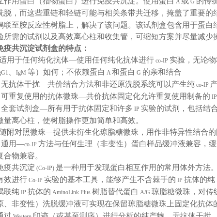
互作用蛋白（猎物蛋白）进行免疫共沉淀。使用蛋白
或
的传
A
G
洗脱，而这些重链和轻链可能与相关条带共迁移，掩盖了重要的
偶联至胺反应性树脂上，解决了该问题。该试剂盒包含用于蛋白
验所需的试剂以及高效离心柱和收集管，可缩短方案并尽量减少
免疫共沉淀试剂盒的特点：
•适用于任何纯化抗体—使用任何纯化抗体进行
实验，无论物
co-IP
、
等）如何；不依赖蛋白
和蛋白
的亲和结合
gG1
IgM
A
G
• 无抗体干扰—共价结合方法和非还原洗脱系统可以产生纯
co-IP
• 可重复使用的抗体微珠—共价抗体固定化允许重复使用制备的
I
• 全套试剂盒—所有用于抗体固定和许多
实验的试剂，包括结
IP
微量离心柱，使树脂操作更加简单和高效。
•随附对照微珠—提供未衍生化琼脂糖微珠，用作非特异性结合的
• 通用—
方法与任何生理（非变性）蛋白样品缓冲液兼容，缓
co-IP
复合物兼容。
免疫共沉淀
是一种用于发现蛋白相互作用的常用体外方法
(Co-IP)
有效进行
实验的基本工具，能够产生不含棘手的
抗体的纯
Co-IP
IP
偶联纯
抗体的
树脂替代蛋白
琼脂糖微珠，对传
IP
AminoLink Plus
A/G
原、非变性）洗脱缓冲液可实现在保留琼脂糖微珠上固定化抗体
通过
印迹（或甚至测序）进行分析的纯产物，无抗体干扰
Western