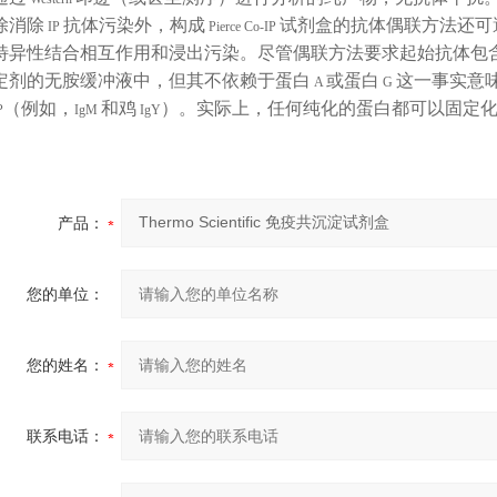
除消除
抗体污染外，构成
试剂盒的抗体偶联方法还可
IP
Pierce Co-IP
特异性结合相互作用和浸出污染。尽管偶联方法要求起始抗体包
定剂的无胺缓冲液中，但其不依赖于蛋白
或蛋白
这一事实意
A
G
（例如，
和鸡
）。实际上，任何纯化的蛋白都可以固定
P
IgM
IgY
产品：
您的单位：
您的姓名：
联系电话：