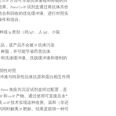
统
方法可导致抗体重链和轻链的共
co-IP
结果。
试剂盒通过将抗体共价
Pierce Co-IP
结合和回收的优化缓冲液、进行对照实
操作和混合。
种或
类别（鸡
、人
、小鼠
Ig
IgY
IgE
产品，该产品不会被
抗体污染
IP
树脂，并可能节省昂贵抗体
P
合和洗涤缓冲液、洗脱缓冲液和便利的
阴性对照
冲液与特异性抗体抗原和蛋白相互作用
。
免疫共沉淀试剂盒经过配置，是
Pierce
和
产物。通过使用可直接且永*
IP
co-IP
统
技术实现这种改善。温和（非还
co-IP
的同时解离
靶标。结果是获得一种可
IP
。