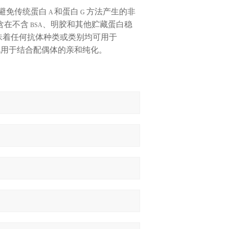
避免传统蛋白
和蛋白
方法产生的非
A
G
含在不含
、明胶和其他贮藏蛋白稳
BSA
味着任何抗体种类或类别均可用于
化用于结合配偶体的亲和纯化。