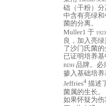
础（干粉）分
中含有亮绿和
菌的分离。
Muller1
于
192
良，加入亮绿
了沙门氏菌的
已证明培养基
品牌。必
BDH
掺入基础培养
4
Jeffries
描述
菌属的生长。
如果怀疑为伤