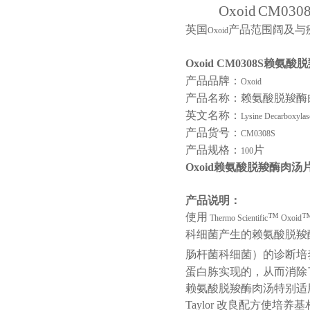
Oxoid
CM030
英国
产品范围阔及与
Oxoid
Oxoid CM0308S
赖氨酸脱
产品品牌：
Oxoid
产品名称：赖氨酸脱羧酶
英文名称：
Lysine Decarboxylas
产品货号：
CM0308S
产品规格：
片
100
Oxoid赖氨酸脱羧酶肉汤片
产品说明：
使用
™
Thermo Scientific
Oxoid
科细菌产生的赖氨酸脱羧
肠杆菌科细菌）的诊断培
蛋白胨实现的，从而消除
赖氨酸脱羧酶肉汤特别适
Taylor
改良配方使培养基