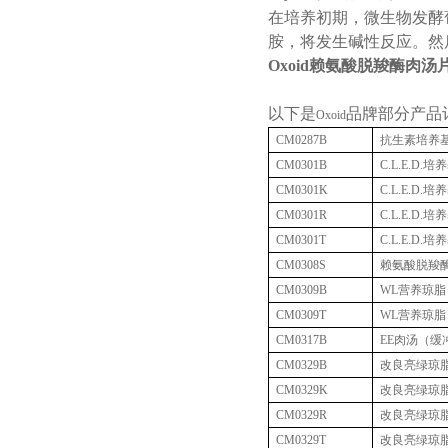
在培养初期，微生物发酵
胺，将发生碱性反应。然
Oxoid赖氨酸脱羧酶肉汤片
以下是
品牌部分产品
Oxoid
CM0287B
抗生素培养
CM0301B
C.L.E.D.
培养
CM0301K
C.L.E.D.
培养
CM0301R
C.L.E.D.
培养
CM0301T
C.L.E.D.
培养
CM0308S
赖氨酸脱羧
CM0309B
WL
营养琼脂
CM0309T
WL
营养琼脂
CM0317B
EE
肉汤（缓
CM0329B
改良亮绿琼
CM0329K
改良亮绿琼
CM0329R
改良亮绿琼
CM0329T
改良亮绿琼