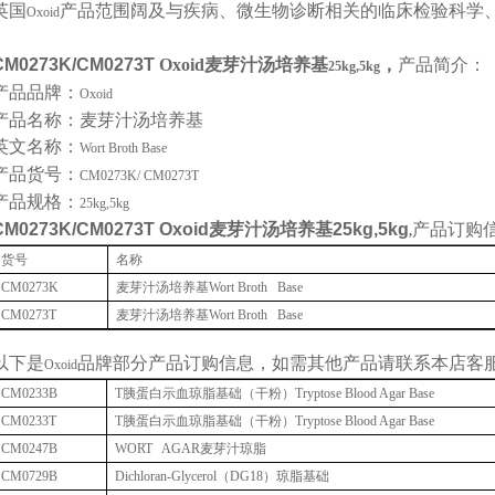
英国
产品范围阔及与疾病、微生物诊断相关的临床检验科学
Oxoid
CM0273K/CM0273T
Oxoid
麦芽汁汤培养基
，
产品简介：
25kg,5kg
产品品牌：
Oxoid
产品名称：麦芽汁汤培养基
英文名称：
Wort Broth Base
产品货号：
CM0273K/ CM0273T
产品规格：
25kg,5kg
CM0273K/CM0273T
Oxoid
麦芽汁汤培养基25kg,5kg
产品订购
,
货号
名称
CM0273K
麦芽汁汤培养基
Wort Broth Base
CM0273T
麦芽汁汤培养基
Wort Broth Base
以下是
品牌部分产品订购信息，如需其他产品请联系本店客
Oxoid
CM0233B
T
胰蛋白示血琼脂基础（干粉）
Tryptose Blood Agar Base
CM0233T
T
胰蛋白示血琼脂基础（干粉）
Tryptose Blood Agar Base
CM0247B
WORT AGAR
麦芽汁琼脂
CM0729B
Dichloran-Glycerol
（
DG18
）琼脂基础