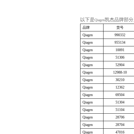
以下是
凯杰品牌部分
Qiagen
品牌
货号
Qiagen
990332
Qiagen
955134
Qiagen
10091
Qiagen
51306
Qiagen
52904
Qiagen
12988-10
Qiagen
30210
Qiagen
12362
Qiagen
69504
Qiagen
51304
Qiagen
51104
Qiagen
28706
Qiagen
28704
Qiagen
47016