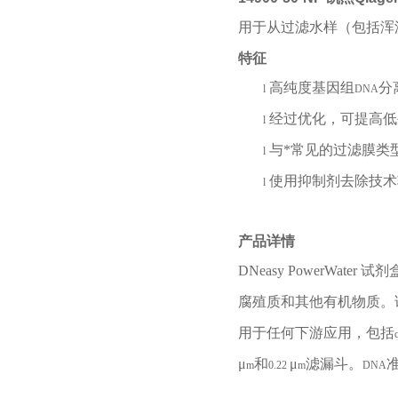
用于从过滤水样（包括浑
特征
高纯度基因组
分
l
DNA
经过优化，可提高低
l
与*常见的过滤膜类
l
使用抑制剂去除技术
l
产品详情
DNeasy PowerWater
试剂
腐殖质和其他有机物质。
用于任何下游应用，包括
μ
和
μ
滤漏斗。
m
0.22
m
DNA