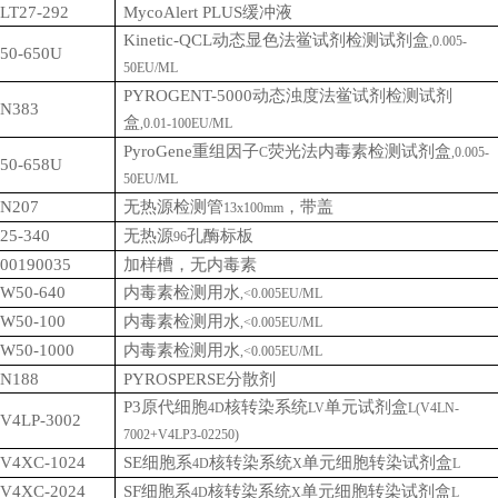
LT27-292
MycoAlert PLUS
缓冲液
Kinetic-QCL
动态显色法鲎试剂检测试剂盒
,0.005-
50-650U
50EU/ML
PYROGENT-5000
动态浊度法鲎试剂检测试剂
N383
盒
,0.01-100EU/ML
PyroGene
重组因子
荧光法内毒素检测试剂盒
C
,0.005-
50-658U
50EU/ML
N207
无热源检测管
，带盖
13x100mm
25-340
无热源
孔酶标板
96
00190035
加样槽，无内毒素
W50-640
内毒素检测用水
,<0.005EU/ML
W50-100
内毒素检测用水
,<0.005EU/ML
W50-1000
内毒素检测用水
,<0.005EU/ML
N188
PYROSPERSE
分散剂
P3
原代细胞
核转染系统
单元试剂盒
4D
LV
L(V4LN-
V4LP-3002
7002+V4LP3-02250)
V4XC-1024
SE
细胞系
核转染系统
单元细胞转染试剂盒
4D
X
L
V4XC-2024
SF
细胞系
核转染系统
单元细胞转染试剂盒
4D
X
L