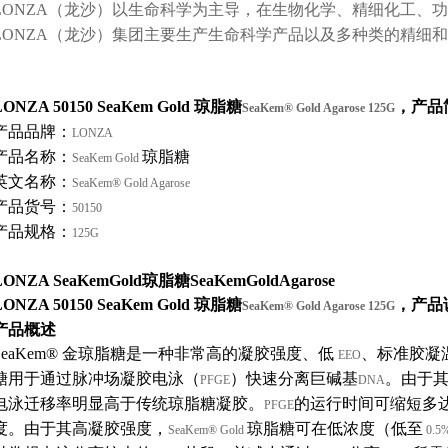
LONZA
（龙沙）以生命科学为主导，在生物化学、精细化工、功
LONZA
（龙沙）集团主要生产生命科学产品以及多种类的精细和
LONZA 50150 SeaKem Gold
琼脂糖
，产品
SeaKem® Gold Agarose 125G
产品品牌：
LONZA
产品名称：
琼脂糖
SeaKem Gold
英文名称：
SeaKem® Gold Agarose
产品货号：
50150
产品规格：
125G
LONZA SeaKemGold琼脂糖SeaKemGoldAgarose
LONZA 50150 SeaKem Gold
琼脂糖
，产品
SeaKem® Gold Agarose 125G
产品概述
SeaKem®
金琼脂糖是一种非常高的凝胶强度、低
、标准胶凝
EEO
糖用于通过脉冲场凝胶电泳（
）快速分离巨碱基
。由于
PFGE
DNA
电泳迁移率明显高于传统琼脂糖凝胶。
的运行时间可缩短多
PFGE
度。由于其高凝胶强度，
琼脂糖可在低浓度（低至
SeaKem® Gold
0.5