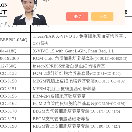
吗？
LONZA SeaKemGold琼脂糖SeaKemGoldAgarose
以下是
品牌部分产品订购信息，如需其他请联系本店客服
LONZA
产品货号
产品名称
TheraPEAK X-VIVO 15
免疫细胞无血清培养基，
BEBP02-054Q
级别
GMP
04-418Q
X-VIVO 15 with Gent L-Gln, Phen Red, 1 L
00192060
KGM-Gold
角质细胞培养基套装
(00192151+00192152)
12-730Q
Insect-XPRESS
无蛋白昆虫细胞培养基
CC-3132
FGM-2
成纤维细胞培养基套装
(CC-3131+CC-4126)
CC-3150
MEGM
乳腺上皮细胞培养基套装
(CC-3151+CC-4136)
CC-3151
MEBM
乳腺上皮细胞基础培养基
CC-3156
EBM-2
内皮细胞基础培养基
CC-3162
EGM-2
血管内皮细胞培养基套装
(CC-3156+CC-4176)
CC-3170
BEGM
支气管细胞培养基套装
(CC-3171+CC-4175)
CC-3171
BEGM
支气管细胞基础培养基
CC-3190
REGM
肾上皮细胞培养基套装
(CC-3191+CC-4127)