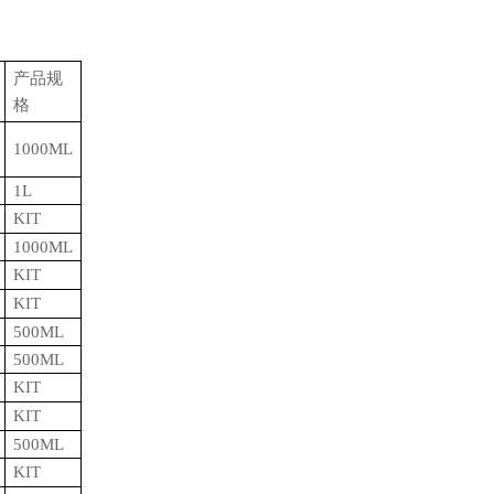
产品规
格
1000ML
1L
KIT
1000ML
KIT
KIT
500ML
500ML
KIT
KIT
500ML
KIT