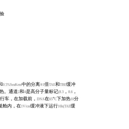
验
和
中的分离
倍
和
缓冲
0.5%SeaKem
®1
TAE
TBE
热。通道
和
是高分子量标记
，
，
2
4
(8.3
8.6
行车，在加载前，
在
°
下加热
分
DNA
65
C
10
艇舱内，在
缓冲液下运行
缓
1V/cm
16h(TAE