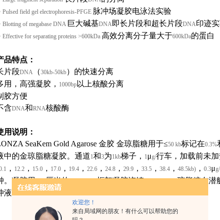
●
脉冲场凝胶电泳法实验
Pulsed field gel electrophoresis-PFGE
●
巨大碱基
即长片段和超长片段
印迹实
Blotting of megabase DNA
DNA
DNA
●
高效分离分子量大于
的蛋白
Effective for separating proteins >600kDa
600kDa
产品特点：
长片段
（
）的快速分离
DNA
30kb-50kb
多用，高强凝胶，
以上核酸分离
1000bp
制胶方便
不含
和
核酸酶
DNA
RNA
使用说明：
LONZA SeaKem Gold Agarose
金胶 金琼脂糖用于≤
标记在
50 kb
0.3%
液中的金琼脂糖凝胶。通道
和
为
梯子，
μ
行车，加载前未加
1
3
1kb
1
g/
，
，
，
，
，
，
，
，
，
，
，
μ
0.1
12.2
15.0
17.0
19.4
22.6
24.8
29.9
33.5
38.4
48.5kb)
0.3
g/
钟。凝胶用
厘米的
框架凝胶浇铸。
琼脂糖在潜
25.5
1%SeaKem
®GTGTM
冲液
和
缓冲液
。
)
20h(TBE
)
欢迎您！
来自局域网的朋友！有什么可以帮助您的