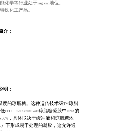
能化学等行业处于
地位。
ling xian
特殊化工产品。
简介：
说明：
温度的琼脂糖。这种遗传技术级
琼脂
TM
其低
，
琼脂糖凝胶中
的
EEO
SeaKem® Gold
DNA
达
，具体取决于缓冲液和琼脂糖浓
50%
）下形成易于处理的凝胶，这允许通
%