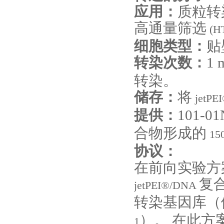
应用：
质粒转
高通量筛选
(H
细胞类型：
贴
转染次数：
1 
转染。
储存：
将
jetPE
提供：
101-01
合物形成的
15
协议：
在前向实验方
复
jetPEI®/DNA
转染基因库（
）。 在此方
1