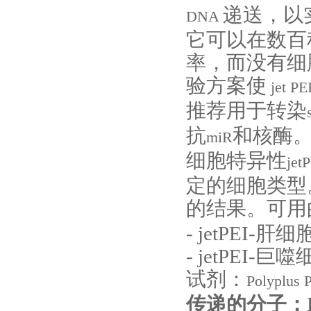
递送，以
DNA
它可以在数百
率，而没有细
验方案使
jet PE
推荐用于转染
抗
和核酶
miR
细胞特异性
jet
定的细胞类型
的结果。可用
- jetPEI-
肝细
- jetPEI-
巨噬
试剂：
Polyplus
传递的分子：