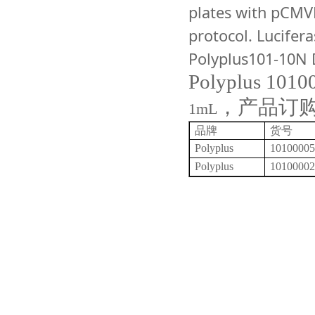
plates with pCMVL
protocol. Lucifera
Polyplus101-1
Polyplus 101
，产品订
1mL
品牌
货号
Polyplus
10100005
Polyplus
10100002