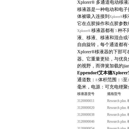
Xplorer®
多通道电动移液
移液器是一种电动和电子
体被吸入连接到
移
Xplorer®
它在点胶操作和点胶参数
移液器都有
种不
Xplorer®
5
液、移液、移液和混合或
自由旋转，每个通道都有
Xplorer®
移液器的下部可
器。它重量更轻，与优良
的视野，而弹簧加载的j
Eppendorf艾本德Xplore
通道数：
体积范围：
至
8.
5
毫米，电源：可充电锂聚
移液器货号
规格型号
3120000011
Research plus
3120000020
Research plus
3120000038
Research plus
3120000046
Research plus
3120000054
Research plus