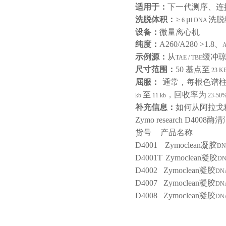
适用于：
下一代测序、连
洗脱体积：
≥
μ
洗脱
6
l DNA
设备：
微量离心机
纯度：
A260/A280 >1.8
、
A
示例源：
从
缓冲
TAE / TBE
尺寸范围：
50
基点至
23 K
屈服：
通常，每根色谱柱
至
，回收率为
kb
11 kb
23-50
补充信息：
如何从阿拉戈
Zymo research D4008
酶清
货号
产品名称
D4001
Zymoclean
凝胶
DN
D4001T
Zymoclean
凝胶
D
D4002
Zymoclean
凝胶
DN
D4007
Zymoclean
凝胶
DN
D4008
Zymoclean
凝胶
DN