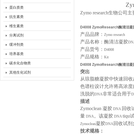
Zy
蛋白质类
Zymo research
生物公司主
抗生素类
维生素类
D4008
ZymoResearch酶清
产品品牌：
Zymo research
分离试剂
产品名称：酶清洁凝胶
DN
缓冲剂类
产品货号：
D4008
培养基类
产品规格：
Kit
碳水化合物类
D4008
ZymoResearch酶清
突出
其他生化试剂
从琼脂糖凝胶中快速回收
色谱柱设计允许将高浓度
洗脱的
非常适合用于
DNA
D
描述
Zymoclean
凝胶
回收
DNA
量
。该凝胶
tiq
DNA
DNA
凝胶
回收试剂
Zymoclean
DNA
技术规格：