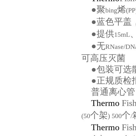
●聚
烯
bing
(PP
●蓝色平盖
●提供
15mL
●无
RNase/DNa
可高压灭菌
●包装可选
●正规质检
普通离心管
Thermo
Fis
个架
个
(50
) 500
/
Thermo
Fis