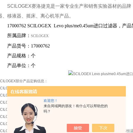
SCILOGEX赛洛捷克是一家专业生产和销售实验器材的品
器、移液器、摇床、离心机等产品。
17000762 SCILOGEX Levo plus/me0.45um
进口过滤器，产品
所属品牌：
SCILOGEX
产品货号：
17000762
产品规格：个
产品单位：个
SCILOGEX部分产品定购信息：
CILOGEX
SCI-CF2800M 孔板离心机
CILOGEX
S1010
"掌上离心机
欢迎您！
CILOGEX
SCI-RM
多管涡旋混匀仪
来自局域网的朋友！有什么可以帮助您的
CILOGEX
新SCI-12老D2012 Plus 台式高速小型离心机(NFS)
吗？
CILOGEX
新SCI7-S老MS7-S Bluespin 标准型7寸方盘磁力搅拌器 MS7-S
CILOGEX
新SCI550-S
老MS7-H550-S 单独主机
CILOGEX
SCI-100HCM-Pro
新SCI-100HCM-Pro老HCM100-PRO 加热制冷震荡恒