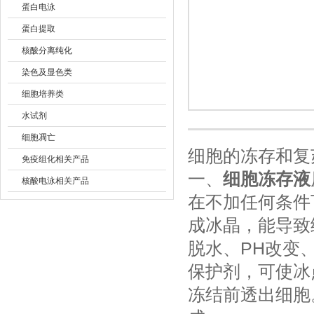
蛋白电泳
蛋白提取
北京诺博莱德科技有限公司
核酸分离纯化
染色及显色类
细胞培养类
水试剂
细胞凋亡
细胞的冻存和复
免疫组化相关产品
一、
细胞冻存液
核酸电泳相关产品
在不加任何条件
成冰晶，能导致
脱水、PH改变
保护剂，可使冰
冻结前透出细胞