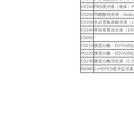
C0160
PBS缓冲液（液体）PH7
C0200
丙酮酸钠溶液（Sodium 
C0250
非必需氨基酸溶液（1
C0240
青链霉素混合液（100
C0050
C0210
胰蛋白酶－EDTA消化
P0220
胰蛋白酶－EDTA消化
C0230
胰蛋白酶消化液（0.
N0080
2×HEPES缓冲盐溶液