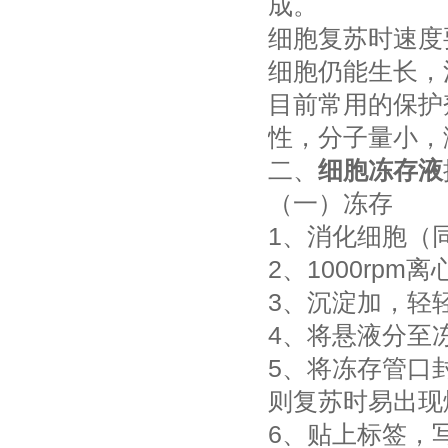
成。
细胞复苏时速度
细胞仍能生长，
目前常用的保护
性，分子量小，
二、
细胞冻存液
（一）冻存
1、消化细胞（
2、1000rpm
3、沉淀加，轻轻
4、将悬液分至冻
5、将冻存管口
则复苏时易出现
6、贴上标签，