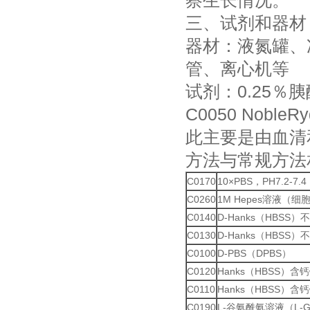
察生长情况。
三、试剂和器材
器材：液氮罐、
管、离心机等
试剂：0.25
C0050
NobleRy
此主要是由血清
方法与常规方法
C0170
10×PBS，PH7.2-
C0260
1M Hepes溶液（细
C0140
D-Hanks（HBS
C0130
D-Hanks（HBSS
C0100
D-PBS（DPBS）
C0120
Hanks（HBSS）
C0110
Hanks（HBSS）
C0190
L-谷氨酰氨溶液（L-Glu