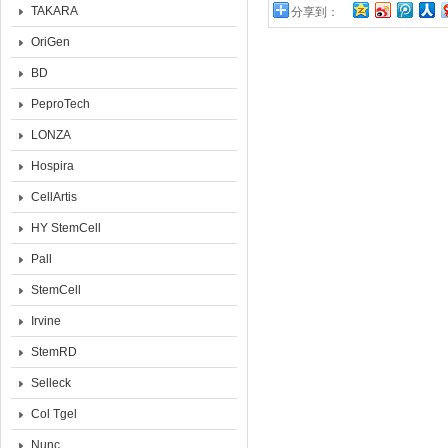
TAKARA
分享到：
OriGen
BD
PeproTech
LONZA
Hospira
CellArtis
HY StemCell
Pall
StemCell
Irvine
StemRD
Selleck
Col Tgel
Nunc