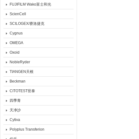
FUJIFILM Wako富士和光
ScienCell
SCILOGEX/赛洛捷克
Cygnus
OMEGA
Oxoid
NobleRyder
TIANGEN天根
Beckman
CITOTEST世泰
四季青
天净沙
Cytiva
Polyplus Transferion