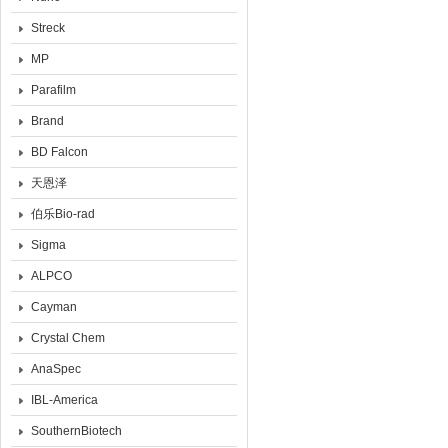
Streck
MP
Parafilm
Brand
BD Falcon
天恩泽
伯乐Bio-rad
Sigma
ALPCO
Cayman
Crystal Chem
AnaSpec
IBL-America
SouthernBiotech