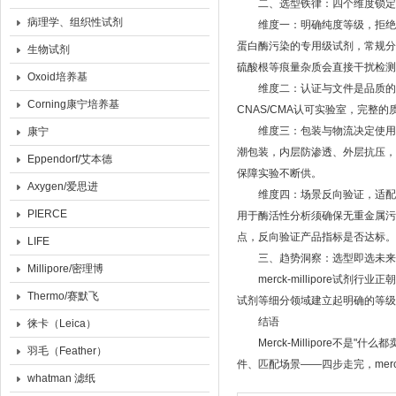
二、选型铁律：四个维度锁定
病理学、组织性试剂
维度一：明确纯度等级，拒绝"一刀切
蛋白酶污染的专用级试剂，常规分
生物试剂
硫酸根等痕量杂质会直接干扰检测
Oxoid培养基
维度二：认证与文件是品质的"身
Corning康宁培养基
CNAS/CMA认可实验室，完
维度三：包装与物流决定使用体验。K
康宁
潮包装，内层防渗透、外层抗压，
Eppendorf/艾本德
保障实验不断供。
Axygen/爱思进
维度四：场景反向验证，适配才
PIERCE
用于酶活性分析须确保无重金属污
点，反向验证产品指标是否达标。
LIFE
三、趋势洞察：选型即选未来
Millipore/密理博
merck-millipore试剂行
Thermo/赛默飞
试剂等细分领域建立起明确的等
结语
徕卡（Leica）
Merck-Millipore不
羽毛（Feather）
件、匹配场景——四步走完，merc
whatman 滤纸