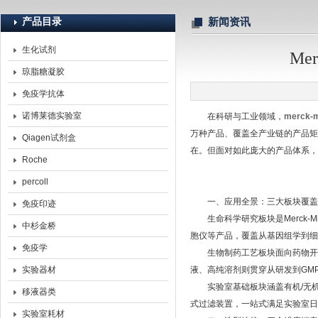
产品目录
新闻资讯
生化试剂
Me
北京诺博莱德科技有限公司
琼脂糖凝胶
免疫学抗体
诺博莱德实验室
在科研与工业领域，
merck-m
万种产品、覆盖全产业链的产品矩
Qiagen试剂盒
在。但面对如此庞大的产品体系，
Roche
percoll
一、应用全景：三大板块覆盖
免疫印迹
生命科学研究板块是Merck-Mi
中杉金桥
胞仪等产品，覆盖从基因组学到细
免疫学
生物制药工艺板块面向药物开发
实验器材
液、高纯溶剂则贯穿从研发到GMP
实验室基础板块涵盖有机/无机试剂
移液器类
式过滤装置，一站式满足实验室日
实验室耗材